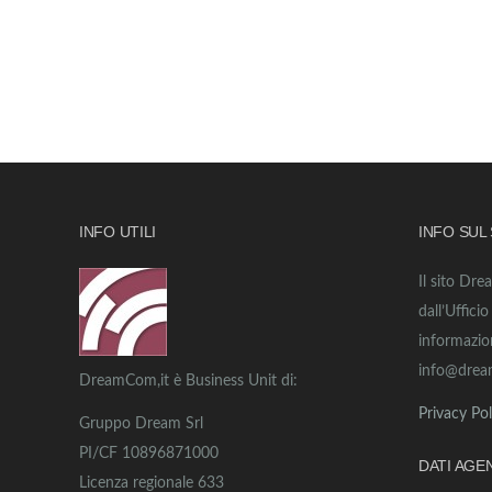
INFO UTILI
INFO SUL
Il sito Dre
dall’Uffici
informazio
info@drea
DreamCom,it è Business Unit di:
Privacy Pol
Gruppo Dream Srl
PI/CF 10896871000
DATI AGE
Licenza regionale 633