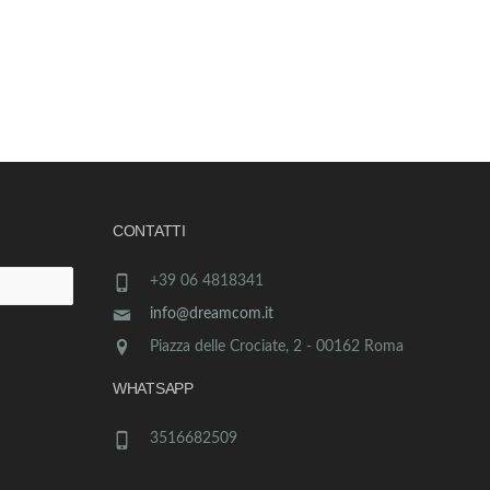
CONTATTI
+39 06 4818341
info@dreamcom.it
Piazza delle Crociate, 2 - 00162 Roma
WHATSAPP
3516682509