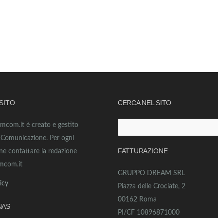
 SITO
CERCA NEL SITO
amcom.it è creato e gestito
Ricerca
o Comunicazione. Per ogni
per:
FATTURAZIONE
ne contattare la redazione
mcom.it
GRUPPO DREAM SRL
icy
Piazza delle Crociate, 2
00162 Roma
NAS
PI/CF 10896871000