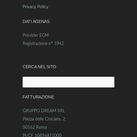
Privacy Policy
DATI AGENAS
Provider ECM
Registrazione n° 5942
CERCA NEL SITO
Ricerca
per:
FATTURAZIONE
GRUPPO DREAM SRL
Piazza delle Crociate, 2
00162 Roma
PI/CF 10896871000