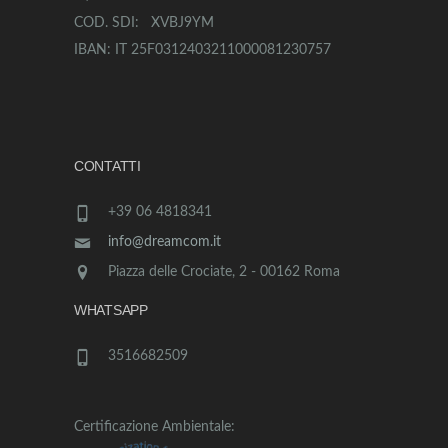
COD. SDI: XVBJ9YM
IBAN: IT 25F0312403211000081230757
CONTATTI
+39 06 4818341
info@dreamcom.it
Piazza delle Crociate, 2 - 00162 Roma
WHATSAPP
3516682509
Certificazione Ambientale: