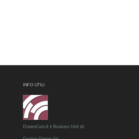
INFO UTILI
DreamCom,it è Business Unit di: