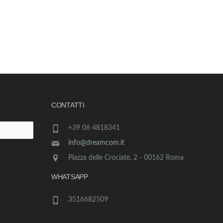
CONTATTI
+39 06 4818341
info@dreamcom.it
Piazza delle Crociate, 2 - 00162 Roma
WHATSAPP
3516682509