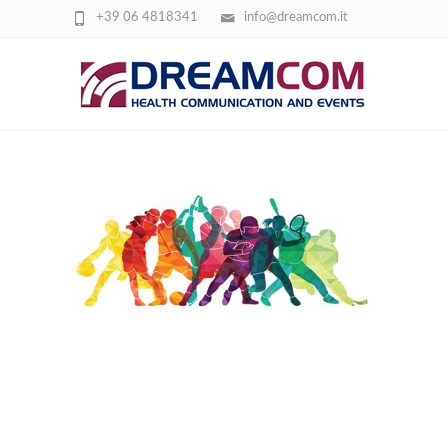
+39 06 4818341
info@dreamcom.it
MED. DELLO SPORT