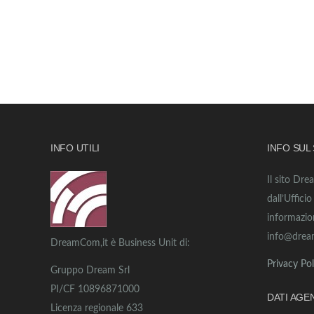
INFO UTILI
INFO SUL
Il sito Dre
dall’Uffici
informazio
info@drea
DreamCom,it è Business Unit di:
Privacy Pol
Gruppo Dream Srl
PI/CF 10896871000
DATI AGE
Licenza regionale 633