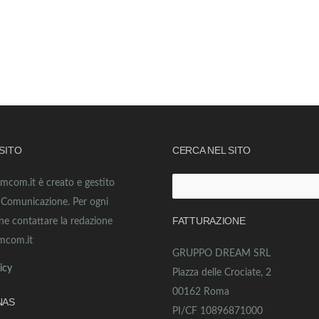
 SITO
CERCA NEL SITO
amcom.it è creato e gestito
Ricerca
o Comunicazione. Per ogni
per:
FATTURAZIONE
ne contattare la redazione
mcom.it
GRUPPO DREAM SRL
icy
Piazza delle Crociate, 2
00162 Roma
NAS
PI/CF 10896871000