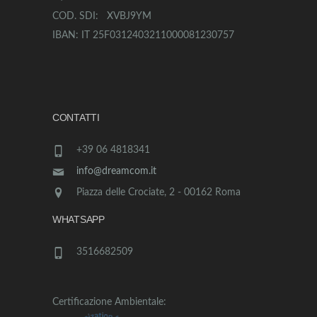
COD. SDI: XVBJ9YM
IBAN: IT 25F0312403211000081230757
CONTATTI
+39 06 4818341
info@dreamcom.it
Piazza delle Crociate, 2 - 00162 Roma
WHATSAPP
3516682509
Certificazione Ambientale: