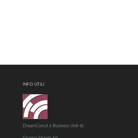
INFO UTILI
DreamCom,it è Business Unit di: