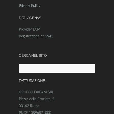
Privacy Policy
DATI AGENAS
Provider ECM
Registrazione n° 5942
CERCA NEL SITO
Ricerca
per:
FATTURAZIONE
GRUPPO DREAM SRL
Piazza delle Crociate, 2
00162 Roma
PI/CF 10896871000