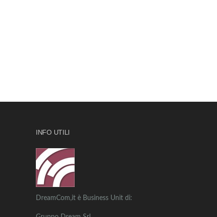
INFO UTILI
DreamCom,it è Business Unit di: