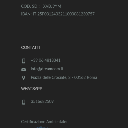
COD. SDI: XVBJ9YM
IBAN: IT 25F0312403211000081230757
CONTATTI
+39 06 4818341
info@dreamcom.it
Piazza delle Crociate, 2 - 00162 Roma
WHATSAPP
3516682509
Certificazione Ambientale: