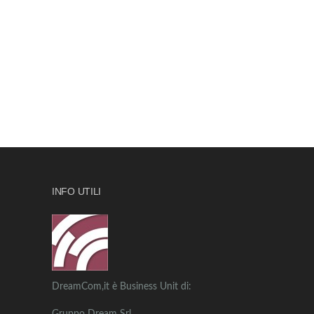
INFO UTILI
DreamCom,it è Business Unit di: