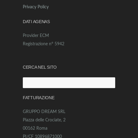
Privacy Policy
DATI AGENAS
Provider ECM
Registrazione n° 5942
CERCA NEL SITO
Ricerca
per:
FATTURAZIONE
GRUPPO DREAM SRL
Piazza delle Crociate, 2
00162 Roma
PI/CF 10896871000