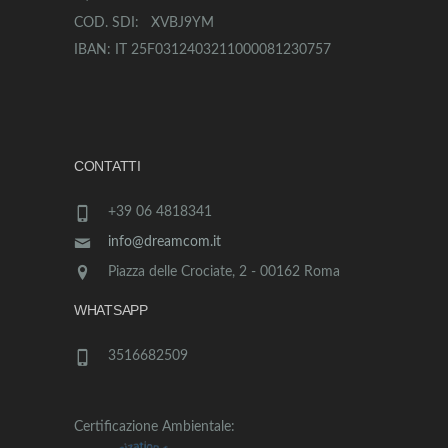
COD. SDI: XVBJ9YM
IBAN: IT 25F0312403211000081230757
CONTATTI
+39 06 4818341
info@dreamcom.it
Piazza delle Crociate, 2 - 00162 Roma
WHATSAPP
3516682509
Certificazione Ambientale: