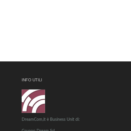
INFO UTILI
DreamCom,it è Business Unit di: