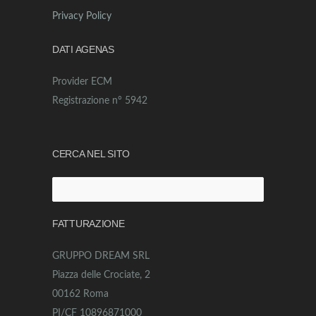
Privacy Policy
DATI AGENAS
Provider ECM
Registrazione n° 5942
CERCA NEL SITO
Ricerca
per:
FATTURAZIONE
GRUPPO DREAM SRL
Piazza delle Crociate, 2
00162 Roma
PI/CF 10896871000