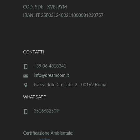
COD. SDI: XVBJ9YM
IBAN: IT 25F0312403211000081230757
CONTATTI
+39 06 4818341
info@dreamcom.it
Piazza delle Crociate, 2 - 00162 Roma
WHATSAPP
3516682509
Certificazione Ambientale: