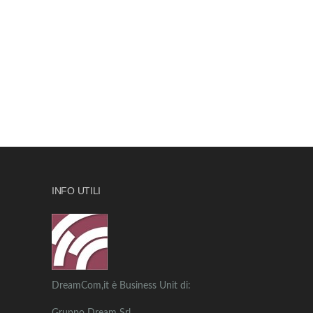
INFO UTILI
DreamCom,it è Business Unit di: