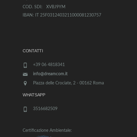
COD. SDI: XVBJ9YM
IBAN: IT 25F0312403211000081230757
CONTATTI
+39 06 4818341
info@dreamcom.it
Piazza delle Crociate, 2 - 00162 Roma
WHATSAPP
3516682509
Certificazione Ambientale: