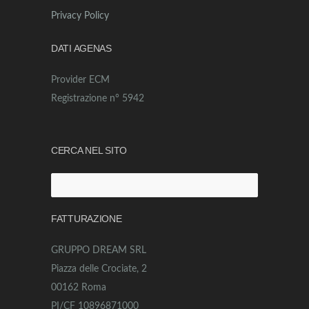
Privacy Policy
DATI AGENAS
Provider ECM
Registrazione n° 5942
CERCA NEL SITO
Ricerca
per:
FATTURAZIONE
GRUPPO DREAM SRL
Piazza delle Crociate, 2
00162 Roma
PI/CF 10896871000