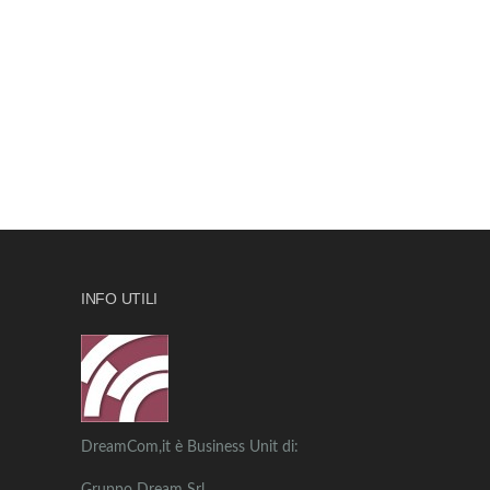
INFO UTILI
DreamCom,it è Business Unit di: