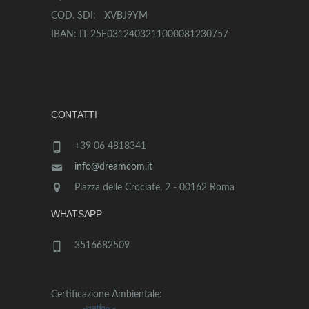
COD. SDI: XVBJ9YM
IBAN: IT 25F0312403211000081230757
CONTATTI
+39 06 4818341
info@dreamcom.it
Piazza delle Crociate, 2 - 00162 Roma
WHATSAPP
3516682509
Certificazione Ambientale: