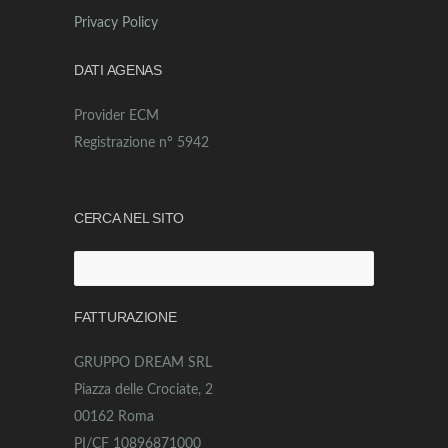
Privacy Policy
DATI AGENAS
Provider ECM
Registrazione n° 5942
CERCA NEL SITO
Ricerca
per:
FATTURAZIONE
GRUPPO DREAM SRL
Piazza delle Crociate, 2
00162 Roma
PI/CF 10896871000