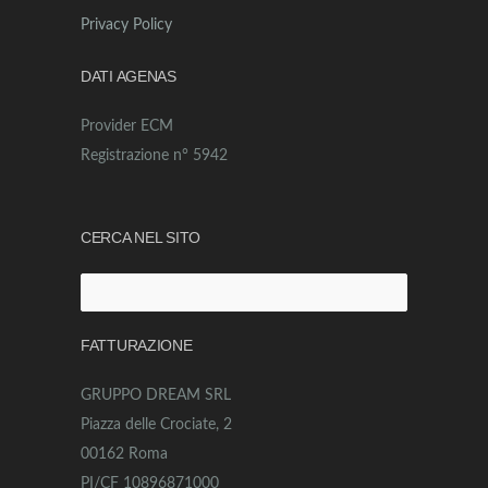
Privacy Policy
DATI AGENAS
Provider ECM
Registrazione n° 5942
CERCA NEL SITO
Ricerca
per:
FATTURAZIONE
GRUPPO DREAM SRL
Piazza delle Crociate, 2
00162 Roma
PI/CF 10896871000