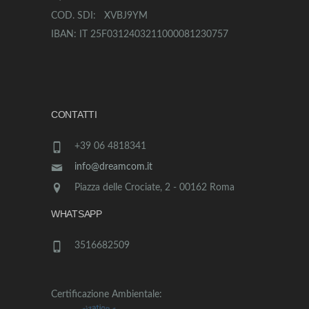
COD. SDI: XVBJ9YM
IBAN: IT 25F0312403211000081230757
CONTATTI
+39 06 4818341
info@dreamcom.it
Piazza delle Crociate, 2 - 00162 Roma
WHATSAPP
3516682509
Certificazione Ambientale: