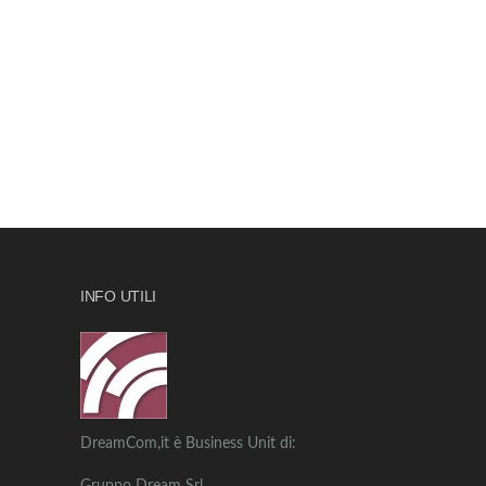
INFO UTILI
DreamCom,it è Business Unit di: