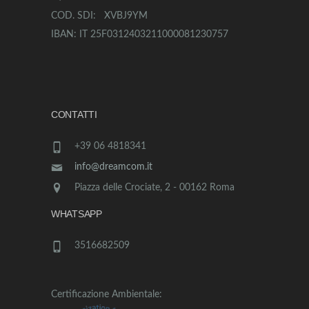
COD. SDI: XVBJ9YM
IBAN: IT 25F0312403211000081230757
CONTATTI
+39 06 4818341
info@dreamcom.it
Piazza delle Crociate, 2 - 00162 Roma
WHATSAPP
3516682509
Certificazione Ambientale: