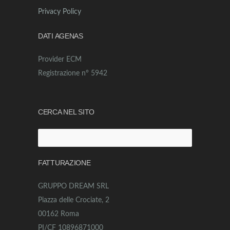
Privacy Policy
DATI AGENAS
Provider ECM
Registrazione n° 5942
CERCA NEL SITO
Ricerca
per:
FATTURAZIONE
GRUPPO DREAM SRL
Piazza delle Crociate, 2
00162 Roma
PI/CF 10896871000