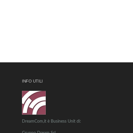
INFO UTILI
DreamCom,it è Business Unit di: