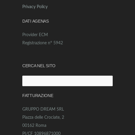
Privacy Policy
DATI AGENAS
Provider ECM
Registrazione n° 5942
CERCA NEL SITO
Ricerca
per:
FATTURAZIONE
GRUPPO DREAM SRL
Piazza delle Crociate, 2
00162 Roma
PI/CF 10896871000