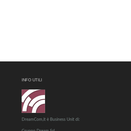
INFO UTILI
DreamCom,it è Business Unit di: