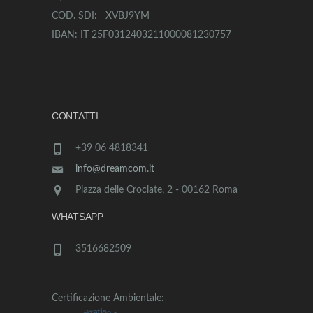
COD. SDI: XVBJ9YM
IBAN: IT 25F0312403211000081230757
CONTATTI
+39 06 4818341
info@dreamcom.it
Piazza delle Crociate, 2 - 00162 Roma
WHATSAPP
3516682509
Certificazione Ambientale: