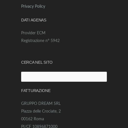
Privacy Policy
DATI AGENAS
Provider ECM
Registrazione n° 5942
CERCA NEL SITO
Ricerca
per:
FATTURAZIONE
GRUPPO DREAM SRL
Piazza delle Crociate, 2
00162 Roma
PI/CF 10896871000