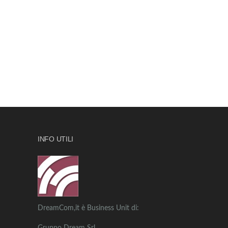
INFO UTILI
DreamCom,it è Business Unit di: