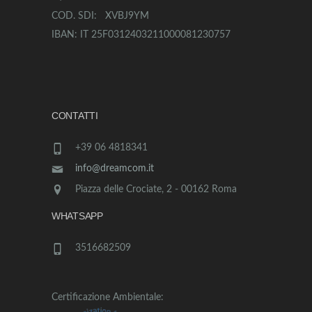
COD. SDI: XVBJ9YM
IBAN: IT 25F0312403211000081230757
CONTATTI
+39 06 4818341
info@dreamcom.it
Piazza delle Crociate, 2 - 00162 Roma
WHATSAPP
3516682509
Certificazione Ambientale: