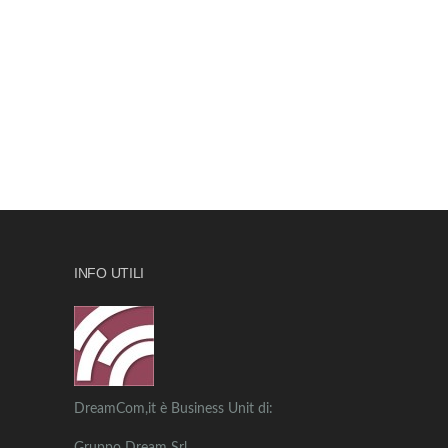
INFO UTILI
DreamCom,it è Business Unit di: