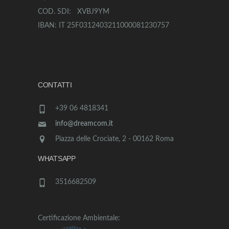
COD. SDI: XVBJ9YM
IBAN: IT 25F0312403211000081230757
CONTATTI
+39 06 4818341
info@dreamcom.it
Piazza delle Crociate, 2 - 00162 Roma
WHATSAPP
3516682509
Certificazione Ambientale: