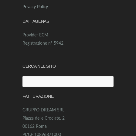
Privacy Policy
DATI AGENAS
Provider ECM
Registrazione n° 5942
CERCA NEL SITO
Ricerca
per:
FATTURAZIONE
GRUPPO DREAM SRL
Piazza delle Crociate, 2
00162 Roma
PI/CF 10896871000