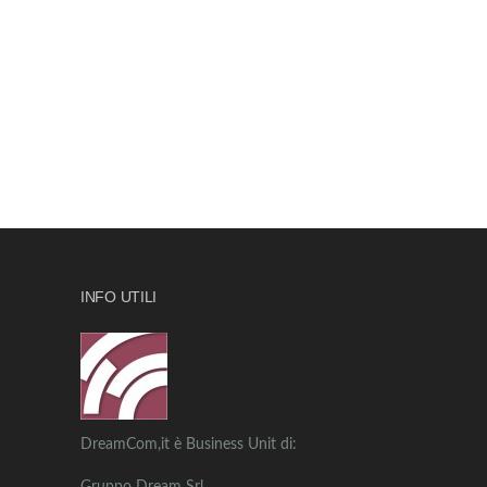
INFO UTILI
DreamCom,it è Business Unit di: