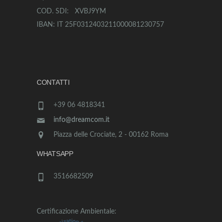
COD. SDI: XVBJ9YM
IBAN: IT 25F0312403211000081230757
CONTATTI
+39 06 4818341
info@dreamcom.it
Piazza delle Crociate, 2 - 00162 Roma
WHATSAPP
3516682509
Certificazione Ambientale: