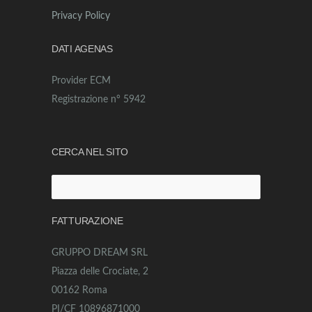
Privacy Policy
DATI AGENAS
Provider ECM
Registrazione n° 5942
CERCA NEL SITO
Ricerca
per:
FATTURAZIONE
GRUPPO DREAM SRL
Piazza delle Crociate, 2
00162 Roma
PI/CF 10896871000