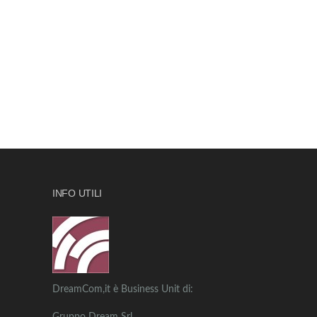
INFO UTILI
DreamCom,it è Business Unit di: