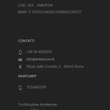
COD. SDI: XVBJ9YM
IBAN: IT 25F0312403211000081230757
CONTATTI
+39 06 4818341
info@dreamcom.it
Piazza delle Crociate, 2 - 00162 Roma
WHATSAPP
3516682509
Certificazione Ambientale: