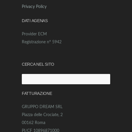
Privacy Policy
DATI AGENAS
Provider ECM
Registrazione n° 5942
CERCA NEL SITO
Ricerca
per:
FATTURAZIONE
GRUPPO DREAM SRL
Piazza delle Crociate, 2
00162 Roma
PI/CF 10896871000