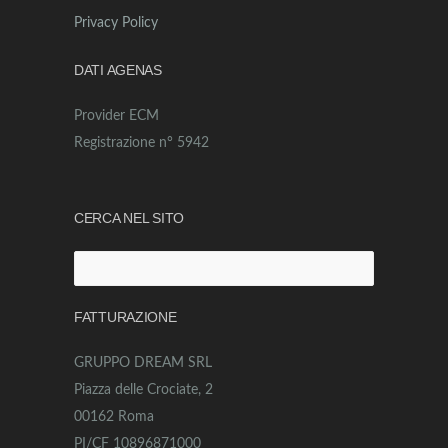
Privacy Policy
DATI AGENAS
Provider ECM
Registrazione n° 5942
CERCA NEL SITO
Ricerca
per:
FATTURAZIONE
GRUPPO DREAM SRL
Piazza delle Crociate, 2
00162 Roma
PI/CF 10896871000