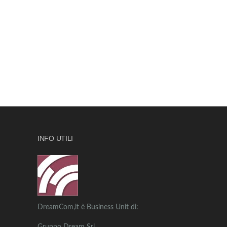
INFO UTILI
DreamCom,it è Business Unit di: