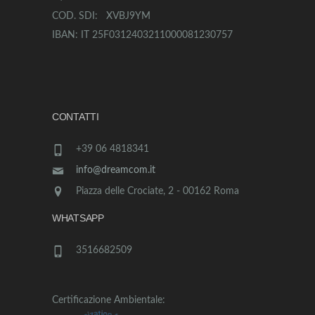
COD. SDI: XVBJ9YM
IBAN: IT 25F0312403211000081230757
CONTATTI
+39 06 4818341
info@dreamcom.it
Piazza delle Crociate, 2 - 00162 Roma
WHATSAPP
3516682509
Certificazione Ambientale: