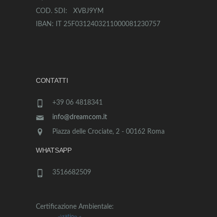
COD. SDI: XVBJ9YM
IBAN: IT 25F0312403211000081230757
CONTATTI
+39 06 4818341
info@dreamcom.it
Piazza delle Crociate, 2 - 00162 Roma
WHATSAPP
3516682509
Certificazione Ambientale: