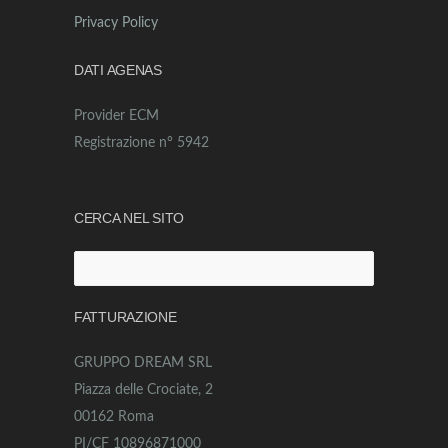
Privacy Policy
DATI AGENAS
Provider ECM
Registrazione n° 5942
CERCA NEL SITO
Ricerca
per:
FATTURAZIONE
GRUPPO DREAM SRL
Piazza delle Crociate, 2
00162 Roma
PI/CF 10896871000