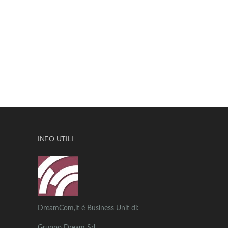
INFO UTILI
DreamCom,it è Business Unit di: