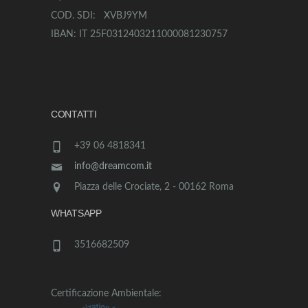
COD. SDI: XVBJ9YM
IBAN: IT 25F0312403211000081230757
CONTATTI
+39 06 4818341
info@dreamcom.it
Piazza delle Crociate, 2 - 00162 Roma
WHATSAPP
3516682509
Certificazione Ambientale: