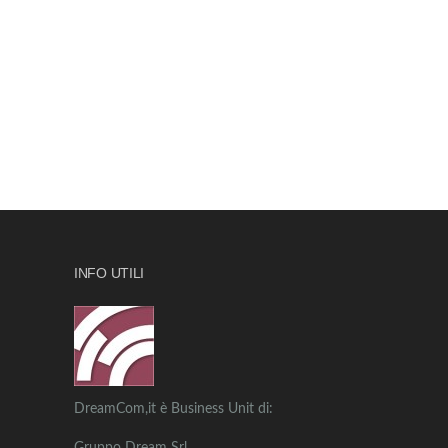
INFO UTILI
DreamCom,it è Business Unit di: