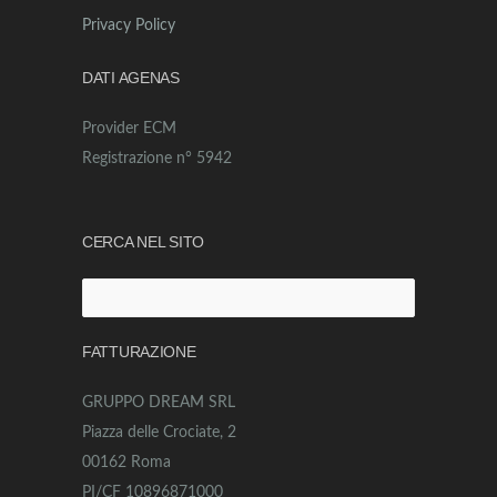
Privacy Policy
DATI AGENAS
Provider ECM
Registrazione n° 5942
CERCA NEL SITO
Ricerca
per:
FATTURAZIONE
GRUPPO DREAM SRL
Piazza delle Crociate, 2
00162 Roma
PI/CF 10896871000