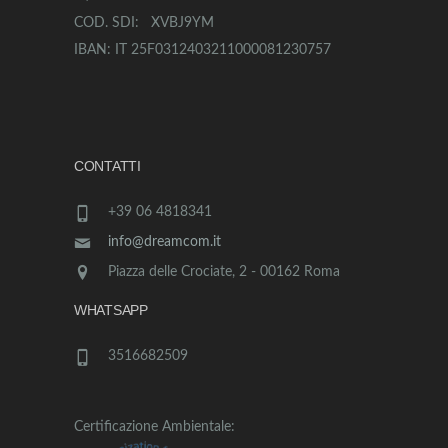
COD. SDI: XVBJ9YM
IBAN: IT 25F0312403211000081230757
CONTATTI
+39 06 4818341
info@dreamcom.it
Piazza delle Crociate, 2 - 00162 Roma
WHATSAPP
3516682509
Certificazione Ambientale: