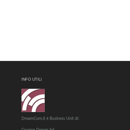
INFO UTILI
DreamCom,it è Business Unit di: