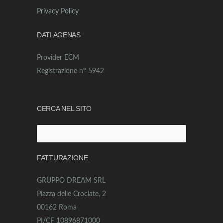
Privacy Policy
DATI AGENAS
Provider ECM
Registrazione n° 5942
CERCA NEL SITO
Ricerca
per:
FATTURAZIONE
GRUPPO DREAM SRL
Piazza delle Crociate, 2
00162 Roma
PI/CF 10896871000