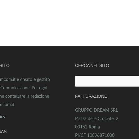
 SITO
CERCA NEL SITO
amcom.it è creato e gestito
Ricerca
o Comunicazione. Per ogni
per:
FATTURAZIONE
ne contattare la redazione
mcom.it
GRUPPO DREAM SRL
icy
Piazza delle Crociate, 2
00162 Roma
NAS
PI/CF 10896871000