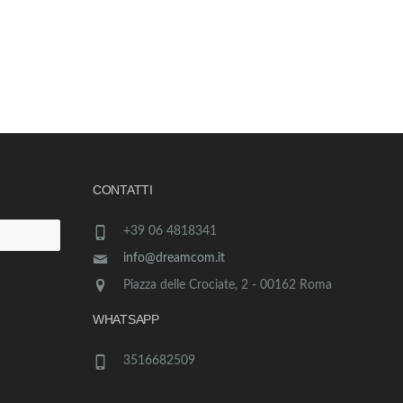
CONTATTI
+39 06 4818341
info@dreamcom.it
Piazza delle Crociate, 2 - 00162 Roma
WHATSAPP
3516682509