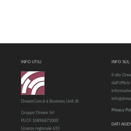
INFO UTILI
INFO SUL
Il sito Dre
dall’Uffici
informazio
info@drea
DreamCom,it è Business Unit di:
Privacy Pol
Gruppo Dream Srl
PI/CF 10896871000
DATI AGE
Licenza regionale 633