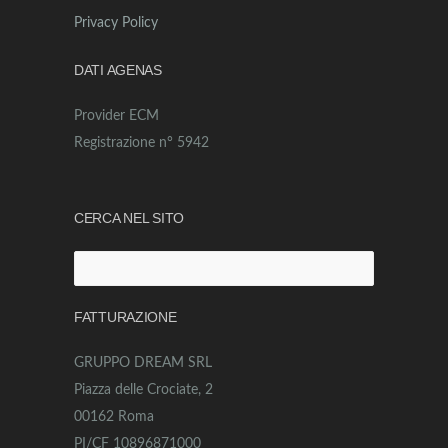
Privacy Policy
DATI AGENAS
Provider ECM
Registrazione n° 5942
CERCA NEL SITO
Ricerca
per:
FATTURAZIONE
GRUPPO DREAM SRL
Piazza delle Crociate, 2
00162 Roma
PI/CF 10896871000