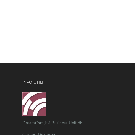
INFO UTILI
DreamCom,it è Business Unit di: