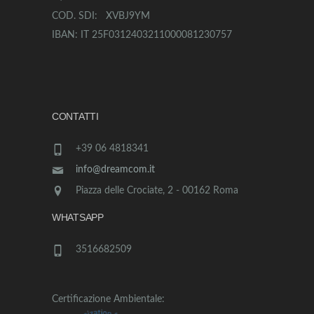
COD. SDI: XVBJ9YM
IBAN: IT 25F0312403211000081230757
CONTATTI
+39 06 4818341
info@dreamcom.it
Piazza delle Crociate, 2 - 00162 Roma
WHATSAPP
3516682509
Certificazione Ambientale: