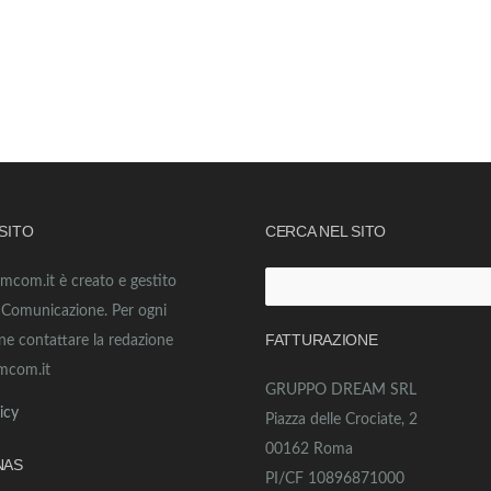
 SITO
CERCA NEL SITO
amcom.it è creato e gestito
o Comunicazione. Per ogni
FATTURAZIONE
ne contattare la redazione
mcom.it
GRUPPO DREAM SRL
icy
Piazza delle Crociate, 2
00162 Roma
NAS
PI/CF 10896871000