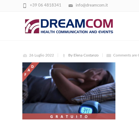
+39 06 4818341
info@dreamcom.it
DISTURBI SONNO IMMAGINE
26 Luglio 2022
By Elena Costanzo
Comments are 