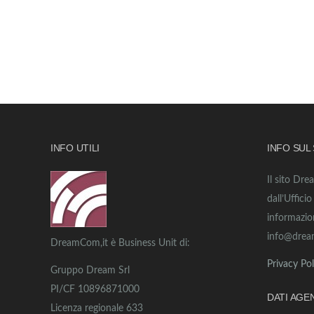
INFO UTILI
INFO SUL
Il sito Dre
dall’Uffici
informazio
info@drea
DreamCom,it è Business Unit di:
Privacy Pol
Gruppo Dream Srl
PI/CF 10896871000
DATI AGE
Licenza regionale 633