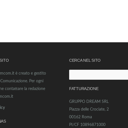
 SITO
CERCA NEL SITO
amcom.it è creato e gestito
Ricerca
o Comunicazione. Per ogni
per:
FATTURAZIONE
ne contattare la redazione
mcom.it
GRUPPO DREAM SRL
icy
Piazza delle Crociate, 2
00162 Roma
NAS
PI/CF 10896871000