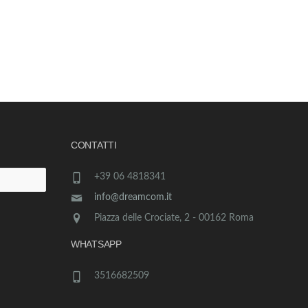
CONTATTI
+39 06 4818341
info@dreamcom.it
Piazza delle Crociate, 2 - 00162 Roma
WHATSAPP
3516682509