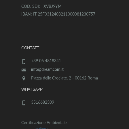
COD. SDI: XVBJ9YM
IBAN: IT 25F0312403211000081230757
CONTATTI
+39 06 4818341
info@dreamcom.it
Piazza delle Crociate, 2 - 00162 Roma
WHATSAPP
3516682509
Certificazione Ambientale: