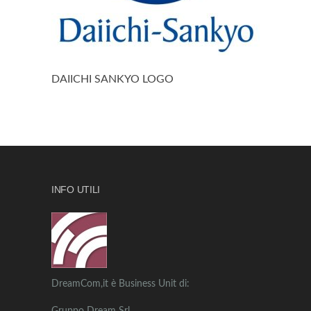
DAIICHI SANKYO LOGO
INFO UTILI
DreamCom,it è Business Unit di: