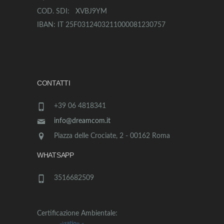
COD. SDI: XVBJ9YM
IBAN: IT 25F0312403211000081230757
CONTATTI
+39 06 4818341
info@dreamcom.it
Piazza delle Crociate, 2 - 00162 Roma
WHATSAPP
3516682509
Certificazione Ambientale: