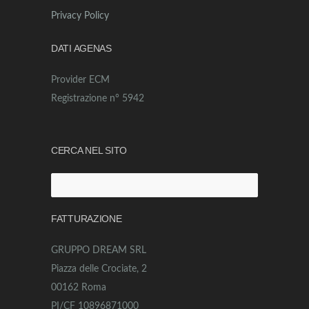
Privacy Policy
DATI AGENAS
Provider ECM
Registrazione n° 5942
CERCA NEL SITO
Ricerca
per:
FATTURAZIONE
GRUPPO DREAM SRL
Piazza delle Crociate, 2
00162 Roma
PI/CF 10896871000