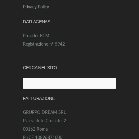
Privacy Policy
DATI AGENAS
Provider ECM
Registrazione n° 5942
CERCA NEL SITO
Ricerca
per:
FATTURAZIONE
GRUPPO DREAM SRL
Piazza delle Crociate, 2
00162 Roma
PI/CF 10896871000