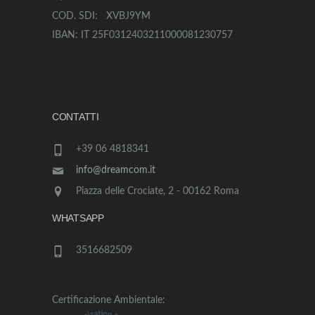
COD. SDI: XVBJ9YM
IBAN: IT 25F0312403211000081230757
CONTATTI
+39 06 4818341
info@dreamcom.it
Piazza delle Crociate, 2 - 00162 Roma
WHATSAPP
3516682509
Certificazione Ambientale: