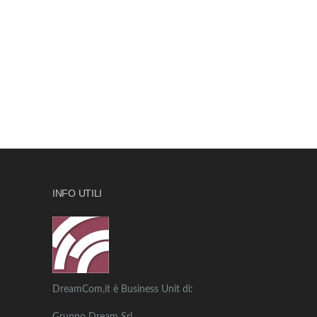
INFO UTILI
DreamCom,it è Business Unit di: