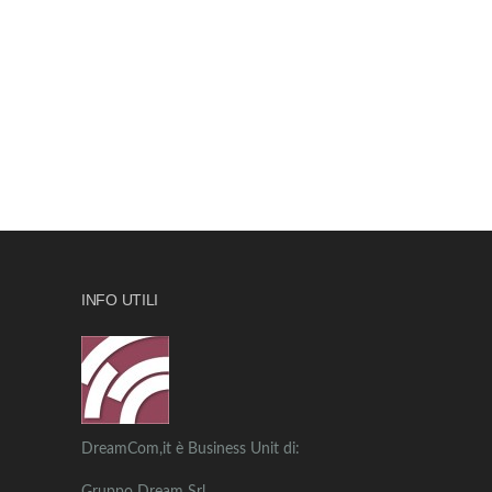
INFO UTILI
DreamCom,it è Business Unit di: