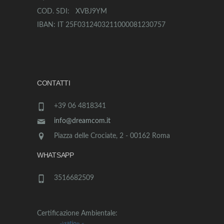
COD. SDI: XVBJ9YM
IBAN: IT 25F0312403211000081230757
CONTATTI
+39 06 4818341
info@dreamcom.it
Piazza delle Crociate, 2 - 00162 Roma
WHATSAPP
3516682509
Certificazione Ambientale: