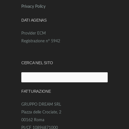
Privacy Policy
DATI AGENAS
Provider ECM
Registrazione n° 5942
CERCA NEL SITO
Ricerca
per:
FATTURAZIONE
GRUPPO DREAM SRL
Piazza delle Crociate, 2
00162 Roma
PI/CF 10896871000