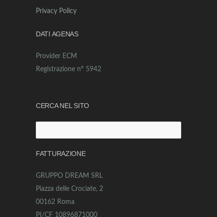
Privacy Policy
DATI AGENAS
Provider ECM
Registrazione n° 5942
CERCA NEL SITO
Ricerca
per:
FATTURAZIONE
GRUPPO DREAM SRL
Piazza delle Crociate, 2
00162 Roma
PI/CF 10896871000