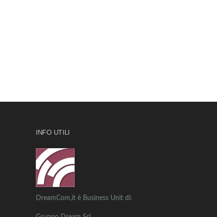
INFO UTILI
DreamCom,it è Business Unit di: