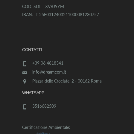
COD. SDI: XVBJ9YM
IBAN: IT 25F0312403211000081230757
CONTATTI
+39 06 4818341
info@dreamcom.it
Piazza delle Crociate, 2 - 00162 Roma
WHATSAPP
3516682509
Certificazione Ambientale: