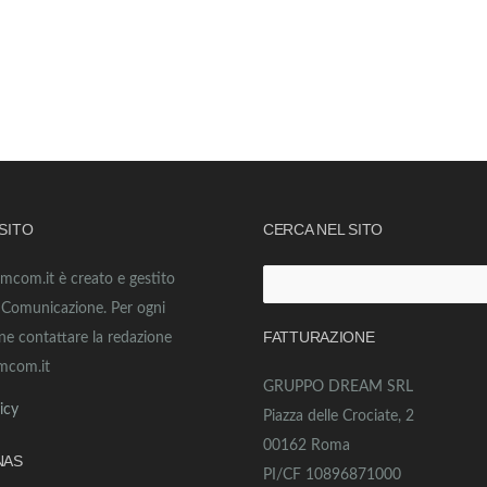
 SITO
CERCA NEL SITO
amcom.it è creato e gestito
Ricerca
o Comunicazione. Per ogni
per:
FATTURAZIONE
ne contattare la redazione
mcom.it
GRUPPO DREAM SRL
icy
Piazza delle Crociate, 2
00162 Roma
NAS
PI/CF 10896871000