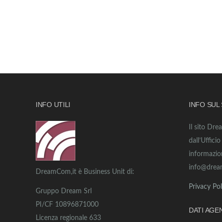
INFO UTILI
INFO SUL
Il sito Dre
dall’Uffici
informazio
info@drea
DreamCom,it è Business Unit di:
Privacy Pol
Gruppo Dream Srl
PI/CF 10896871000
DATI AGE
Licenza regionale 633