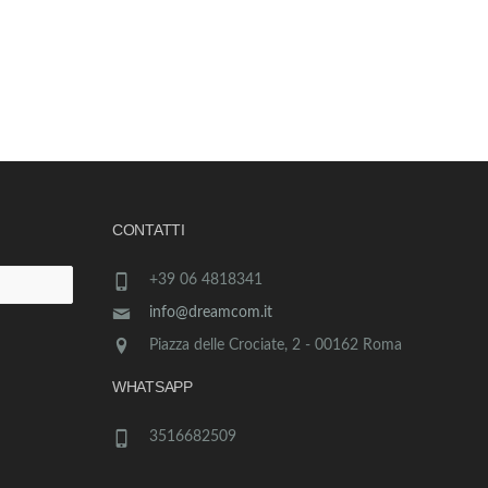
CONTATTI
+39 06 4818341
info@dreamcom.it
Piazza delle Crociate, 2 - 00162 Roma
WHATSAPP
3516682509