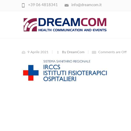
+39 06 4818341
info@dreamcom.it
LOGO IFO
9 Aprile 2021
By DreamCom
Comments are Off