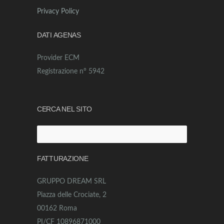
Privacy Policy
DATI AGENAS
Provider ECM
Registrazione n° 5942
CERCA NEL SITO
Ricerca
per:
FATTURAZIONE
GRUPPO DREAM SRL
Piazza delle Crociate, 2
00162 Roma
PI/CF 10896871000