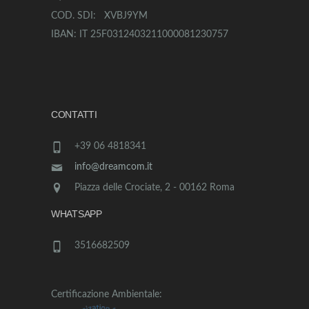
COD. SDI: XVBJ9YM
IBAN: IT 25F0312403211000081230757
CONTATTI
+39 06 4818341
info@dreamcom.it
Piazza delle Crociate, 2 - 00162 Roma
WHATSAPP
3516682509
Certificazione Ambientale: