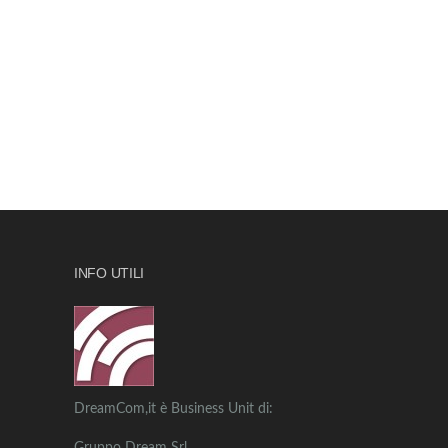
INFO UTILI
DreamCom,it è Business Unit di: