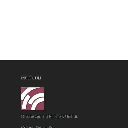
INFO UTILI
DreamCom,it è Business Unit di: