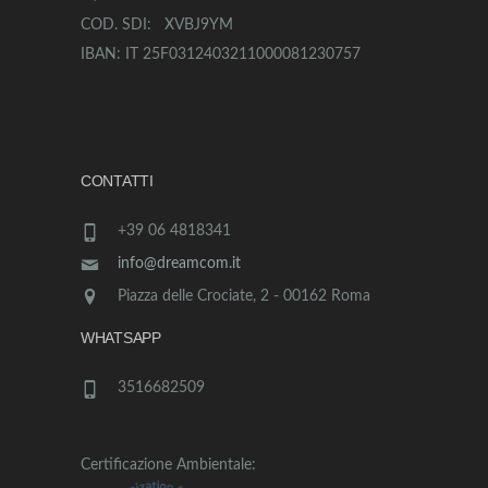
COD. SDI: XVBJ9YM
IBAN: IT 25F0312403211000081230757
CONTATTI
+39 06 4818341
info@dreamcom.it
Piazza delle Crociate, 2 - 00162 Roma
WHATSAPP
3516682509
Certificazione Ambientale: