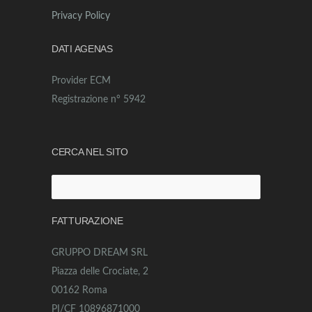
Privacy Policy
DATI AGENAS
Provider ECM
Registrazione n° 5942
CERCA NEL SITO
Ricerca
per:
FATTURAZIONE
GRUPPO DREAM SRL
Piazza delle Crociate, 2
00162 Roma
PI/CF 10896871000