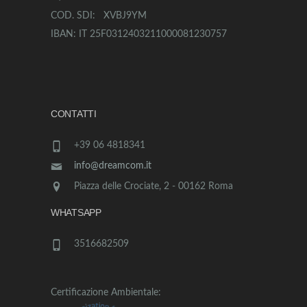
COD. SDI: XVBJ9YM
IBAN: IT 25F0312403211000081230757
CONTATTI
+39 06 4818341
info@dreamcom.it
Piazza delle Crociate, 2 - 00162 Roma
WHATSAPP
3516682509
Certificazione Ambientale: