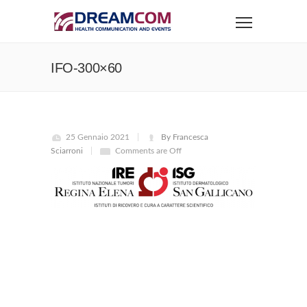
IFO-300×60
25 Gennaio 2021
By Francesca
Sciarroni
Comments are Off