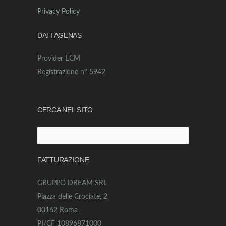
Privacy Policy
DATI AGENAS
Provider ECM
Registrazione n° 5942
CERCA NEL SITO
Ricerca
per:
FATTURAZIONE
GRUPPO DREAM SRL
Piazza delle Crociate, 2
00162 Roma
PI/CF 10896871000