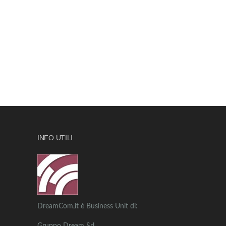
INFO UTILI
DreamCom,it è Business Unit di: