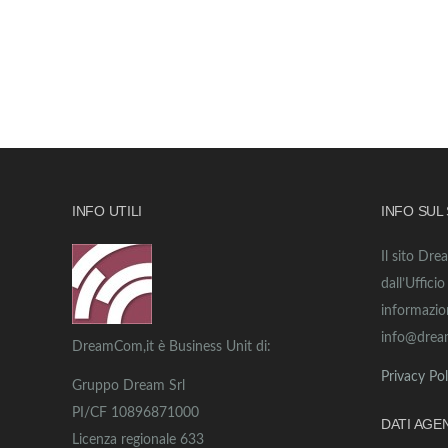
INFO UTILI
INFO SUL
Il sito Dre
dall’Uffici
informazio
info@drea
DreamCom,it è Business Unit di:
Privacy Pol
Gruppo Dream Srl
PI/CF 10896871000
DATI AGE
Licenza regionale 633