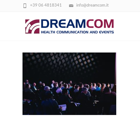
+39 06 4818341
info@dreamcom.it
HEADWAY-F2KRF_QFCQW-UNSPLASH