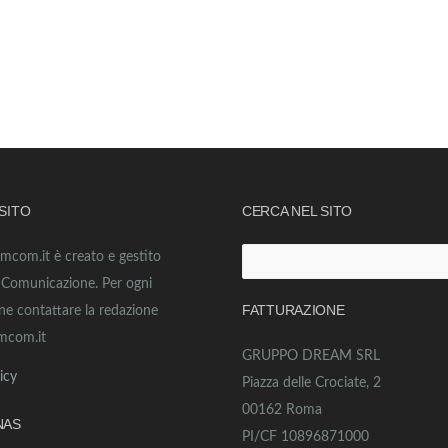
 SITO
CERCA NEL SITO
amcom.it è creato e gestito
Ricerca
o Comunicazione. Per ogni
per:
FATTURAZIONE
ne contattare la redazione
mcom.it
GRUPPO DREAM SRL
icy
Piazza delle Crociate, 2
00162 Roma
NAS
PI/CF 10896871000