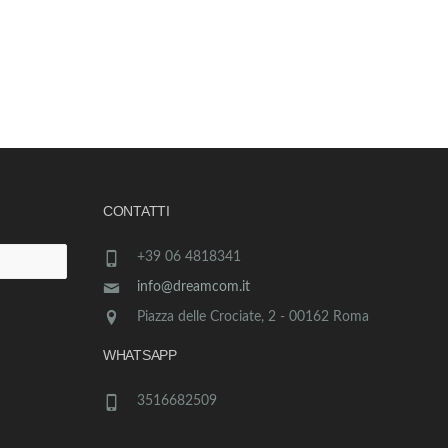
CONTATTI
+39 06 4818341
info@dreamcom.it
Piazza delle Crociate, 2 - 00162 Roma
WHATSAPP
3516682509