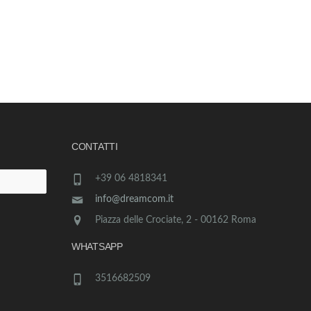
CONTATTI
+39 06 4818341
info@dreamcom.it
Piazza delle Crociate, 2 - 00162 Roma
WHATSAPP
3516682509