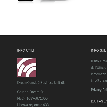
INFO UTILI
INFO SUL
Il sito Dre
dall’Uffici
informazio
info@drea
DreamCom,it è Business Unit di:
Privacy Pol
Gruppo Dream Srl
PI/CF 10896871000
DATI AGE
Licenza regionale 633