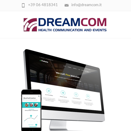
+39 06 4818341
info@dreamcom.it
FORTUNA_SCREEN