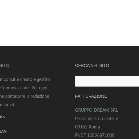
 SITO
CERCA NEL SITO
amcom.it è creato e gestito
Ricerca
o Comunicazione. Per ogni
per:
FATTURAZIONE
ne contattare la redazione
mcom.it
GRUPPO DREAM SRL
icy
Piazza delle Crociate, 2
00162 Roma
NAS
PI/CF 10896871000