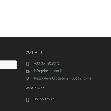
CONTATTI
+39 06 4818341
info@dreamcom.it
Piazza delle Crociate, 2 - 00162 Roma
WHATSAPP
3516682509