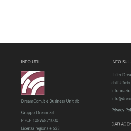
INFO UTILI
INFO SUL
Il sito Dre
dall’Uffici
informazio
info@drea
DreamCom,it è Business Unit di:
Privacy Pol
Gruppo Dream Srl
PI/CF 10896871000
DATI AGE
Licenza regionale 633