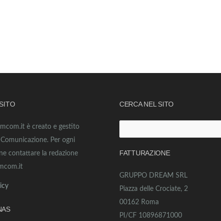
 SITO
CERCA NEL SITO
amcom.it è creato e gestito
Ricerca
o Comunicazione. Per ogni
per:
FATTURAZIONE
ne contattare la redazione
mcom.it
GRUPPO DREAM SRL
icy
Piazza delle Crociate, 2
00162 Roma
NAS
PI/CF 10896871000