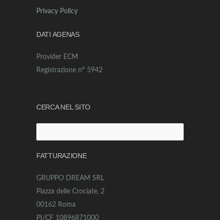
Privacy Policy
DATI AGENAS
Provider ECM
Registrazione n° 5942
CERCA NEL SITO
Ricerca
per:
FATTURAZIONE
GRUPPO DREAM SRL
Piazza delle Crociate, 2
00162 Roma
PI/CF 10896871000