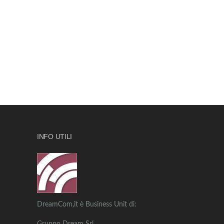
INFO UTILI
DreamCom,it è Business Unit di: