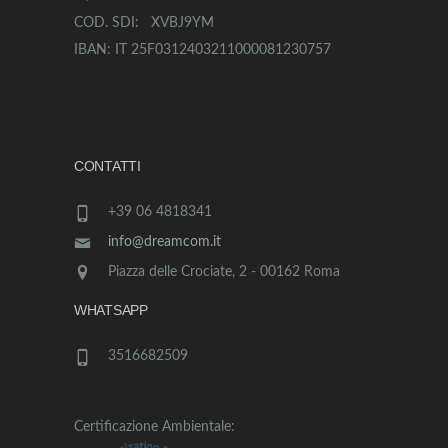
COD. SDI: XVBJ9YM
IBAN: IT 25F0312403211000081230757
CONTATTI
+39 06 4818341
info@dreamcom.it
Piazza delle Crociate, 2 - 00162 Roma
WHATSAPP
3516682509
Certificazione Ambientale: