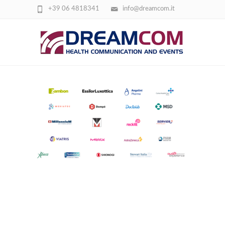
+39 06 4818341
info@dreamcom.it
SCREENSHOT 2026-04-15 151817