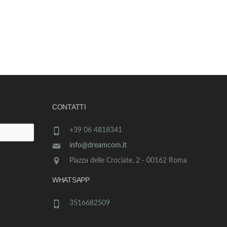
CONTATTI
+39 06 4818341
info@dreamcom.it
Piazza delle Crociate, 2 - 00162 Roma
WHATSAPP
3516682509