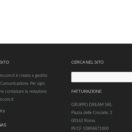
 SITO
CERCA NEL SITO
amcom.it è creato e gestito
Ricerca
o Comunicazione. Per ogni
per:
FATTURAZIONE
ne contattare la redazione
mcom.it
GRUPPO DREAM SRL
icy
Piazza delle Crociate, 2
00162 Roma
NAS
PI/CF 10896871000