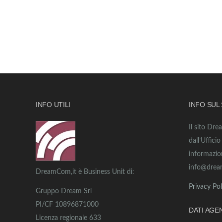
INFO UTILI
INFO SUL
Il sito Dre
dall’Uffici
informazio
info@drea
DreamCom,it è Business Unit di:
Privacy Pol
Gruppo Dream Srl
PI/CF 10896871000
DATI AGE
Licenza regionale 633