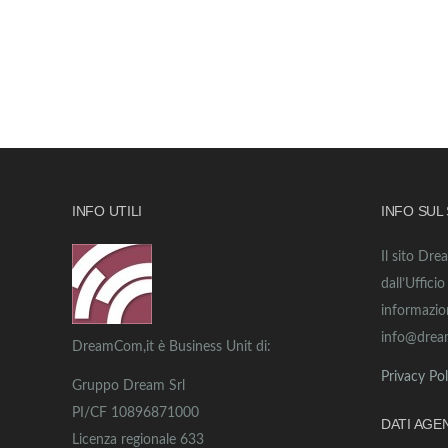
INFO UTILI
INFO SUL
Il sito Dre
dall’Uffici
informazio
info@drea
DreamCom,it è Business Unit di:
Privacy Pol
Gruppo Dream Srl
PI/CF 10896871000
DATI AGE
Licenza regionale 633