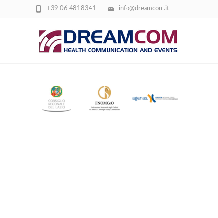
+39 06 4818341
info@dreamcom.it
SCREENSHOT 2026-03-24 103309