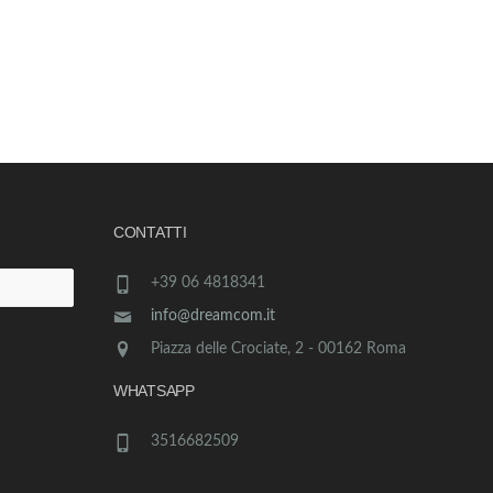
CONTATTI
+39 06 4818341
info@dreamcom.it
Piazza delle Crociate, 2 - 00162 Roma
WHATSAPP
3516682509