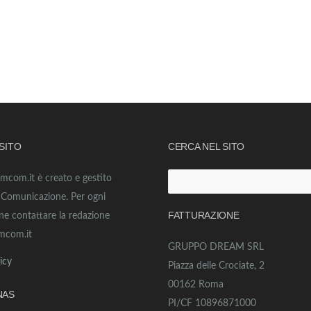
 SITO
CERCA NEL SITO
amcom.it è creato e gestito
Ricerca
o Comunicazione. Per ogni
per:
FATTURAZIONE
ne contattare la redazione
mcom.it
GRUPPO DREAM SRL
icy
Piazza delle Crociate, 2
00162 Roma
NAS
PI/CF 10896871000