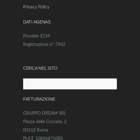
Privacy Policy
DATI AGENAS
Provider ECM
Registrazione n° 5942
CERCA NEL SITO
Ricerca
per:
FATTURAZIONE
GRUPPO DREAM SRL
Piazza delle Crociate, 2
00162 Roma
PI/CF 10896871000