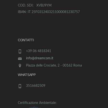
COD. SDI: XVBJ9YM
IBAN: IT 25F0312403211000081230757
CONTATTI
+39 06 4818341
info@dreamcom.it
Piazza delle Crociate, 2 - 00162 Roma
WHATSAPP
3516682509
Certificazione Ambientale: