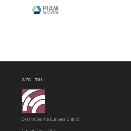
INFO UTILI
DreamCom,it è Business Unit di: