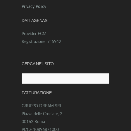
Privacy Policy
DATI AGENAS
Provider ECM
Registrazione n° 5942
CERCA NEL SITO
Ricerca
per:
FATTURAZIONE
GRUPPO DREAM SRL
Piazza delle Crociate, 2
00162 Roma
PI/CF 10896871000