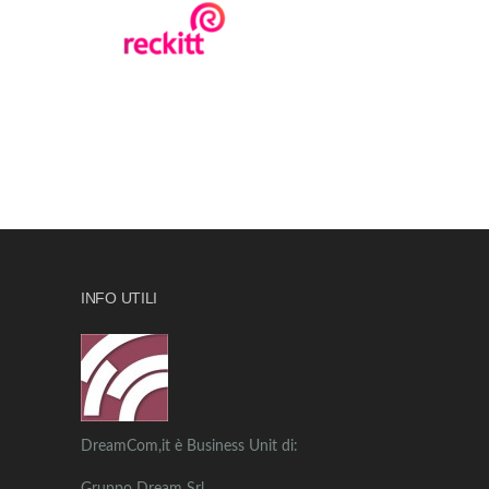
INFO UTILI
DreamCom,it è Business Unit di: