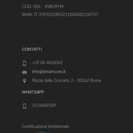
COD. SDI: XVBJ9YM
IBAN: IT 25F0312403211000081230757
CONTATTI
+39 06 4818341
info@dreamcom.it
Piazza delle Crociate, 2 - 00162 Roma
WHATSAPP
3516682509
Certificazione Ambientale: