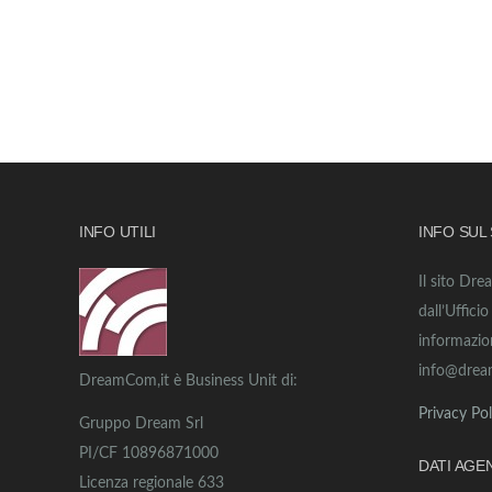
INFO UTILI
INFO SUL
Il sito Dre
dall’Uffici
informazio
info@drea
DreamCom,it è Business Unit di:
Privacy Pol
Gruppo Dream Srl
PI/CF 10896871000
DATI AGE
Licenza regionale 633