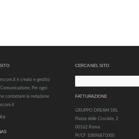
 SITO
CERCA NEL SITO
amcom.it è creato e gestito
Ricerca
o Comunicazione. Per ogni
per:
FATTURAZIONE
ne contattare la redazione
mcom.it
GRUPPO DREAM SRL
icy
Piazza delle Crociate, 2
00162 Roma
NAS
PI/CF 10896871000