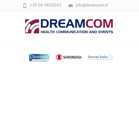
+39 06 4818341
info@dreamcom.it
SCREENSHOT 2026-03-24 101237