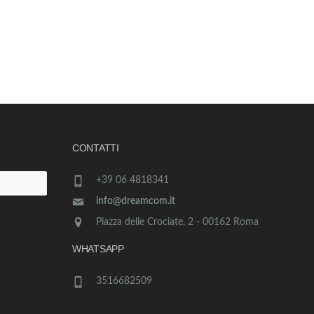
CONTATTI
+39 06 4818341
info@dreamcom.it
Piazza delle Crociate, 2 - 00162 Roma
WHATSAPP
3516682509