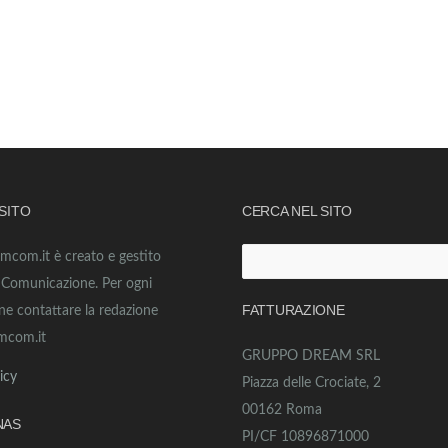
 SITO
CERCA NEL SITO
amcom.it è creato e gestito
Ricerca
o Comunicazione. Per ogni
per:
FATTURAZIONE
ne contattare la redazione
mcom.it
GRUPPO DREAM SRL
icy
Piazza delle Crociate, 2
00162 Roma
NAS
PI/CF 10896871000