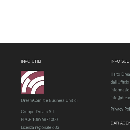
INFO UTILI
INFO SUL
Il sito Dre
dall’Uffici
informazio
info@drea
DreamCom,it è Business Unit di:
Privacy Pol
Gruppo Dream Srl
PI/CF 10896871000
DATI AGE
Licenza regionale 633