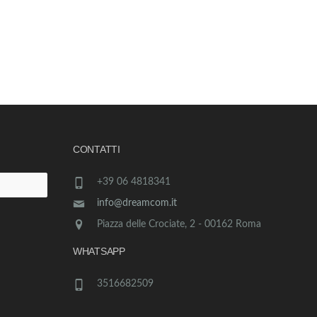
CONTATTI
+39 06 4818341
info@dreamcom.it
Piazza delle Crociate, 2 - 00162 Roma
WHATSAPP
3516682509