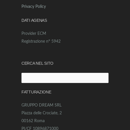
Privacy Policy
DATI AGENAS
Provider ECM
Registrazione n° 5942
CERCA NEL SITO
Ricerca
per:
FATTURAZIONE
GRUPPO DREAM SRL
Piazza delle Crociate, 2
00162 Roma
PI/CF 10896871000