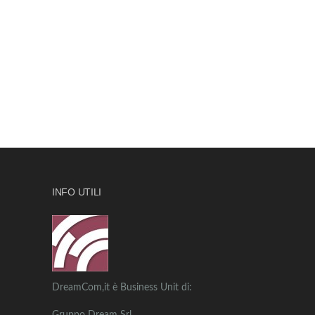
INFO UTILI
DreamCom,it è Business Unit di: