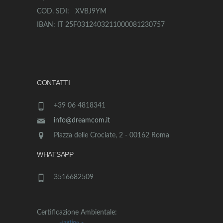
COD. SDI: XVBJ9YM
IBAN: IT 25F0312403211000081230757
CONTATTI
+39 06 4818341
info@dreamcom.it
Piazza delle Crociate, 2 - 00162 Roma
WHATSAPP
3516682509
Certificazione Ambientale: