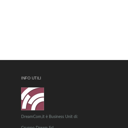
INFO UTILI
DreamCom,it è Business Unit di: