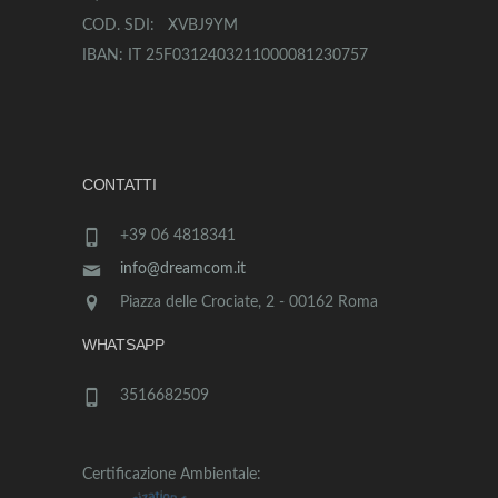
COD. SDI: XVBJ9YM
IBAN: IT 25F0312403211000081230757
CONTATTI
+39 06 4818341
info@dreamcom.it
Piazza delle Crociate, 2 - 00162 Roma
WHATSAPP
3516682509
Certificazione Ambientale: