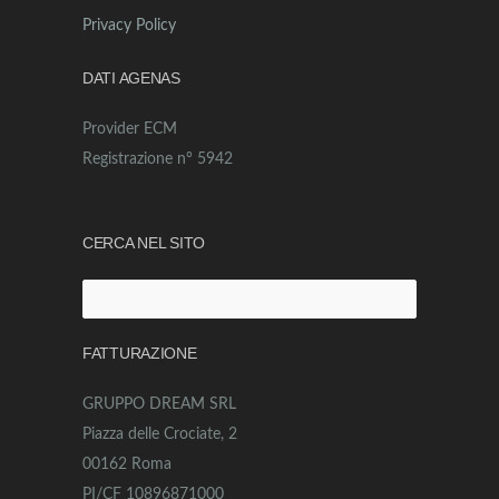
Privacy Policy
DATI AGENAS
Provider ECM
Registrazione n° 5942
CERCA NEL SITO
Ricerca
per:
FATTURAZIONE
GRUPPO DREAM SRL
Piazza delle Crociate, 2
00162 Roma
PI/CF 10896871000