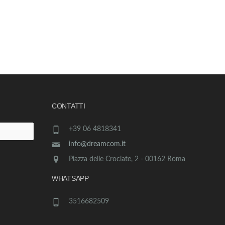
CONTATTI
+39 06 4818341
info@dreamcom.it
Piazza delle Crociate, 2 - 00162 Roma
WHATSAPP
3516682509