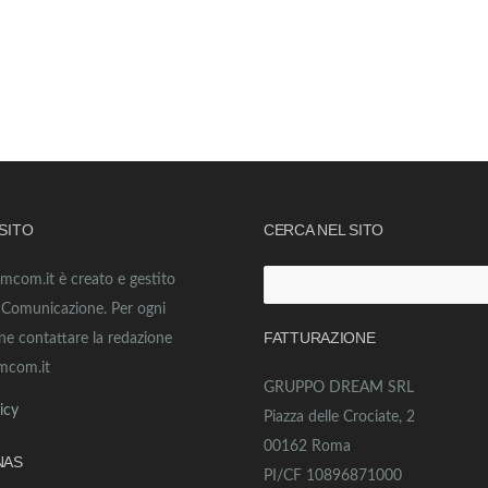
 SITO
CERCA NEL SITO
amcom.it è creato e gestito
Ricerca
o Comunicazione. Per ogni
per:
FATTURAZIONE
ne contattare la redazione
mcom.it
GRUPPO DREAM SRL
icy
Piazza delle Crociate, 2
00162 Roma
NAS
PI/CF 10896871000