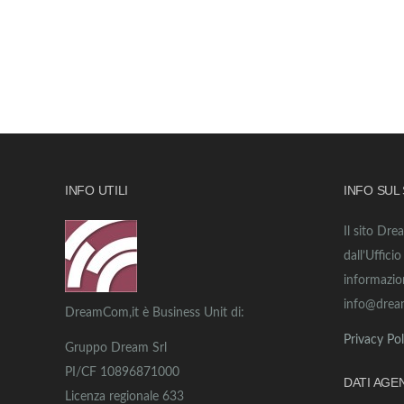
INFO UTILI
INFO SUL
Il sito Dre
dall’Uffici
informazio
info@drea
DreamCom,it è Business Unit di:
Privacy Pol
Gruppo Dream Srl
PI/CF 10896871000
DATI AGE
Licenza regionale 633