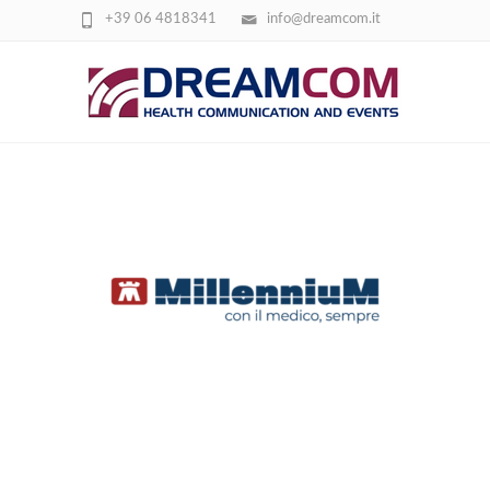
+39 06 4818341
info@dreamcom.it
MILLENNIUM-1