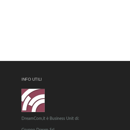
INFO UTILI
DreamCom,it è Business Unit di: