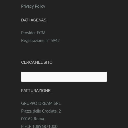
Privacy Policy
DATI AGENAS
Provider ECM
Registrazione n° 5942
CERCA NEL SITO
Ricerca
per:
FATTURAZIONE
GRUPPO DREAM SRL
Piazza delle Crociate, 2
00162 Roma
PI/CF 10896871000