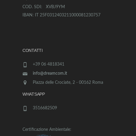
COD. SDI: XVBJ9YM
IBAN: IT 25F0312403211000081230757
CONTATTI
+39 06 4818341
info@dreamcom.it
Piazza delle Crociate, 2 - 00162 Roma
WHATSAPP
3516682509
Certificazione Ambientale: