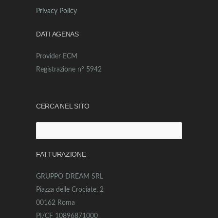
Privacy Policy
DATI AGENAS
Provider ECM
Registrazione n° 5942
CERCA NEL SITO
Ricerca
per:
FATTURAZIONE
GRUPPO DREAM SRL
Piazza delle Crociate, 2
00162 Roma
PI/CF 10896871000