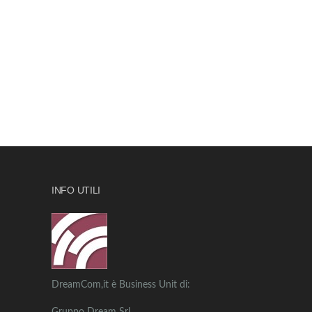
INFO UTILI
DreamCom,it è Business Unit di: