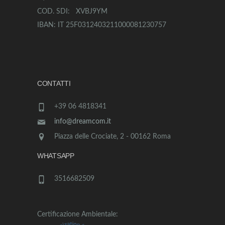
COD. SDI: XVBJ9YM
IBAN: IT 25F0312403211000081230757
CONTATTI
+39 06 4818341
info@dreamcom.it
Piazza delle Crociate, 2 - 00162 Roma
WHATSAPP
3516682509
Certificazione Ambientale: