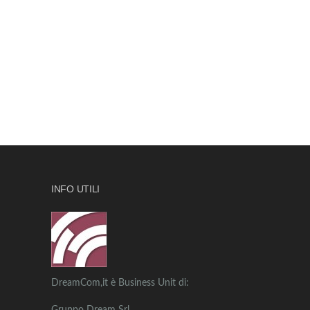
INFO UTILI
DreamCom,it è Business Unit di: