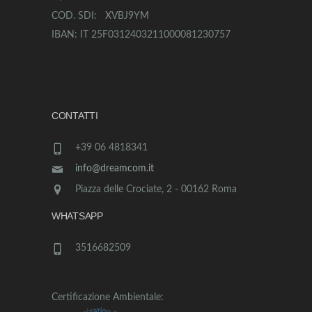
COD. SDI: XVBJ9YM
IBAN: IT 25F0312403211000081230757
CONTATTI
+39 06 4818341
info@dreamcom.it
Piazza delle Crociate, 2 - 00162 Roma
WHATSAPP
3516682509
Certificazione Ambientale: