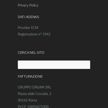
Privacy Policy
DATI AGENAS
Provider ECM
Registrazione n° 5942
CERCA NEL SITO
Ricerca
per:
FATTURAZIONE
GRUPPO DREAM SRL
Piazza delle Crociate, 2
00162 Roma
PI/CF 10896871000