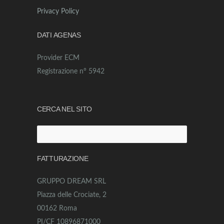
Privacy Policy
DATI AGENAS
Provider ECM
Registrazione n° 5942
CERCA NEL SITO
Ricerca
per:
FATTURAZIONE
GRUPPO DREAM SRL
Piazza delle Crociate, 2
00162 Roma
PI/CF 10896871000