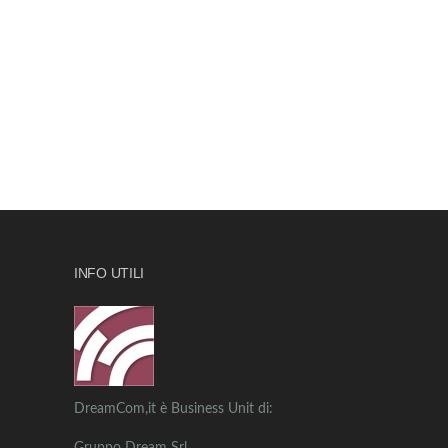
INFO UTILI
DreamCom,it è Business Unit di: