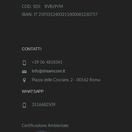
COD. SDI: XVBJ9YM
IBAN: IT 25F0312403211000081230757
CONTATTI
+39 06 4818341
info@dreamcom.it
Piazza delle Crociate, 2 - 00162 Roma
WHATSAPP
3516682509
Certificazione Ambientale: